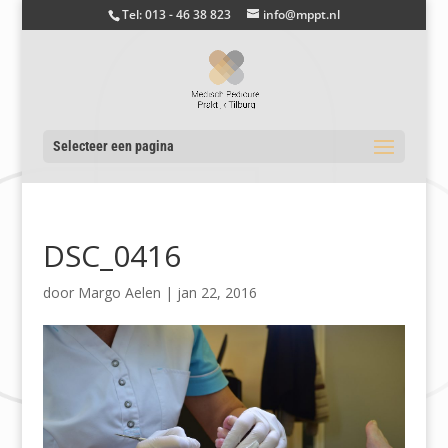
Tel: 013 - 46 38 823
info@mppt.nl
Selecteer een pagina
DSC_0416
door
Margo Aelen
|
jan 22, 2016